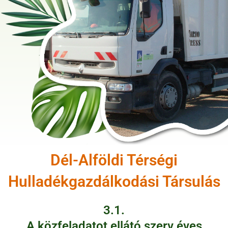
Dél-Alföldi Térségi
Hulladékgazdálkodási Társulás
3.1.
A közfeladatot ellátó szerv éves