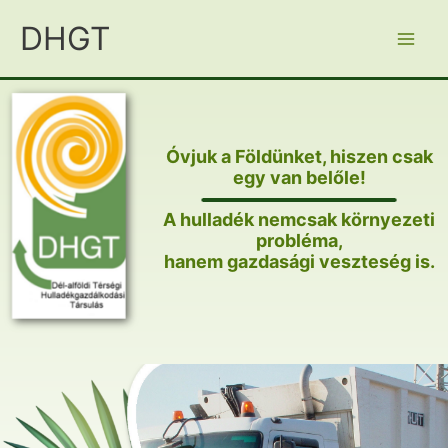
Skip
DHGT
to
content
Óvjuk a Földünket, hiszen csak
egy van belőle!
A hulladék nemcsak környezeti
probléma,
hanem gazdasági veszteség is.