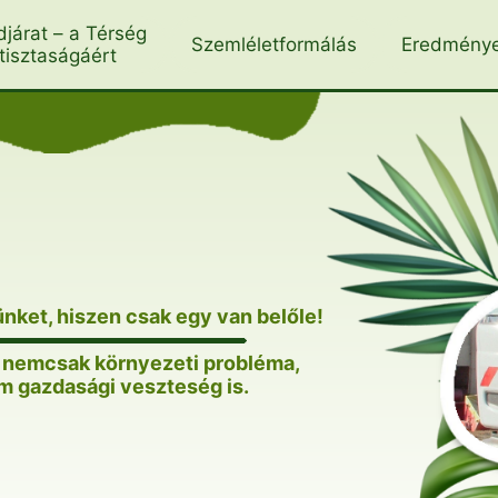
djárat – a Térség
Szemléletformálás
Eredmény
tisztaságáért
ünket, hiszen csak egy van belőle!
k nemcsak környezeti probléma,
 gazdasági veszteség is.