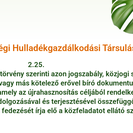
ségi Hulladékgazdálkodási Társulá
2.25.
törvény szerinti azon jogszabály, közjogi
 vagy más kötelező erővel bíró dokument
amely az újrahasznosítás céljából rendel
eldolgozásával és terjesztésével összefügg
 fedezését írja elő a közfeladatot ellátó s