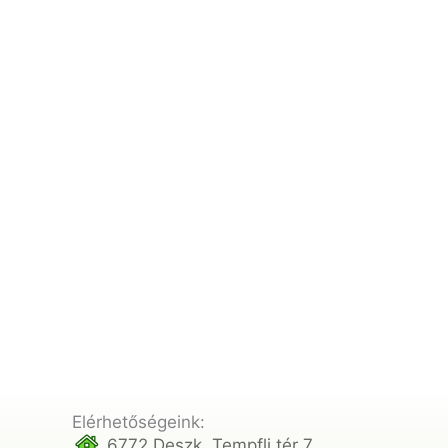
Elérhetőségeink:
6772 Deszk, Tempfli tér 7.