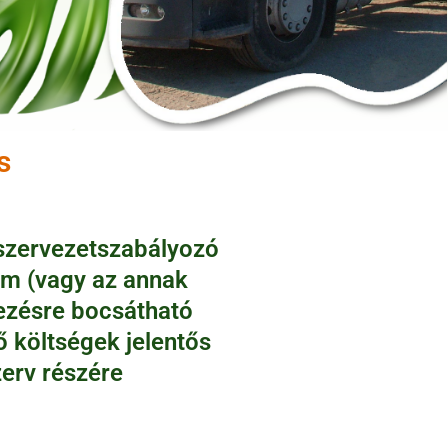
s
 szervezetszabályozó
um (vagy az annak
kezésre bocsátható
ő költségek jelentős
zerv részére