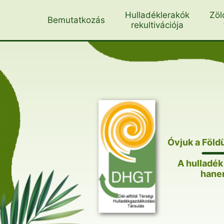
Skip
Hulladéklerakók
Zöl
Bemutatkozás
to
rekultivációja
content
Óvjuk a Föld
A hulladé
hanem