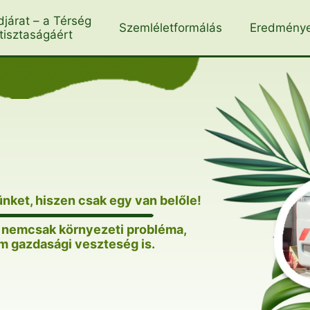
djárat – a Térség
Szemléletformálás
Eredmény
tisztaságáért
ünket, hiszen csak egy van belőle!
k nemcsak környezeti probléma,
 gazdasági veszteség is.