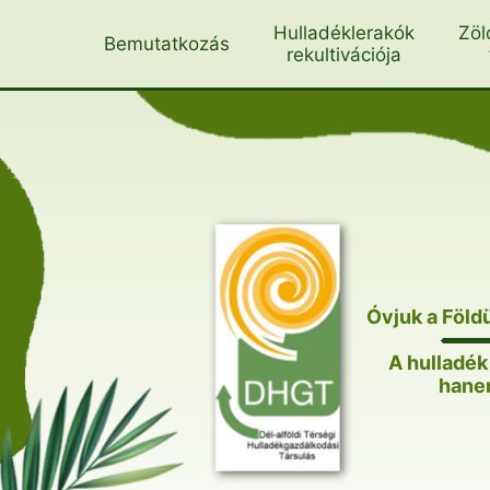
Skip
Hulladéklerakók
Zöl
Bemutatkozás
to
rekultivációja
content
Óvjuk a Föld
A hulladé
hanem