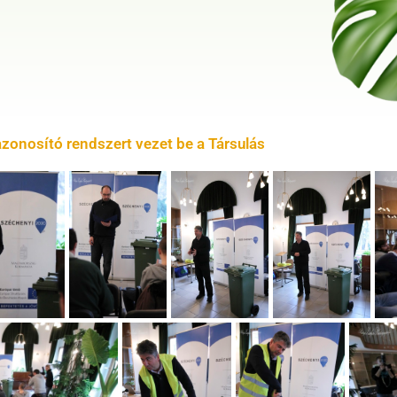
zonosító rendszert vezet be a Társulás