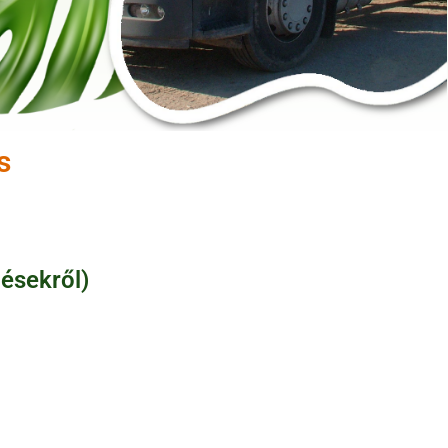
s
désekről)