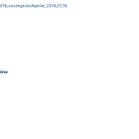
2019_osszegezesAjanlat_2019_07_16.
dása