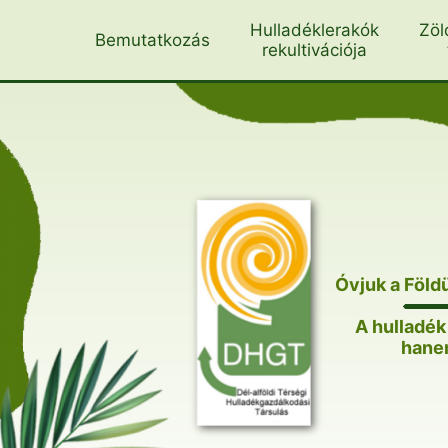
Skip
Hulladéklerakók
Zöl
Bemutatkozás
to
rekultivációja
content
Óvjuk a Föld
A hulladé
hanem