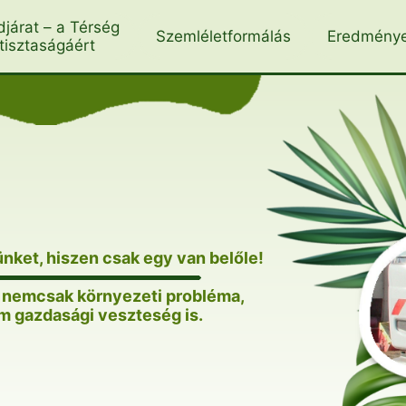
djárat – a Térség
Szemléletformálás
Eredmény
tisztaságáért
ünket, hiszen csak egy van belőle!
k nemcsak környezeti probléma,
 gazdasági veszteség is.